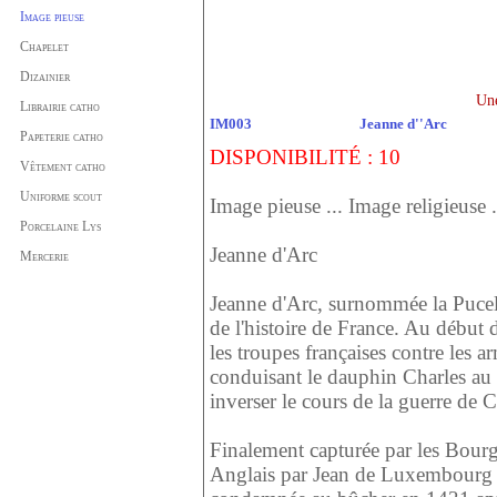
Image pieuse
Chapelet
Dizainier
Une
Librairie catho
IM003
Jeanne d''Arc
Papeterie catho
DISPONIBILITÉ : 10
Vêtement catho
Uniforme scout
Image pieuse ... Image religieuse 
Porcelaine Lys
Jeanne d'Arc
Mercerie
Jeanne d'Arc, surnommée la Pucel
de l'histoire de France. Au début
les troupes françaises contre les a
conduisant le dauphin Charles au s
inverser le cours de la guerre de C
Finalement capturée par les Bour
Anglais par Jean de Luxembourg p