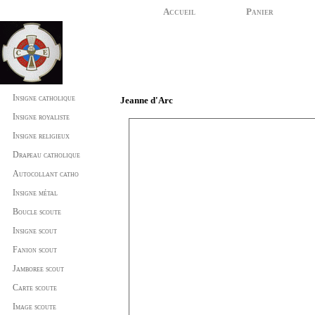
Accueil
Panier
Insigne catholique
Jeanne d'Arc
Insigne royaliste
Insigne religieux
Drapeau catholique
Autocollant catho
Insigne métal
Boucle scoute
Insigne scout
Fanion scout
Jamboree scout
Carte scoute
Image scoute