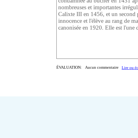
condamnée au bûcher en 1431 aprè
nombreuses et importantes irrégula
Calixte III en 1456, et un second 
innocence et l'élève au rang de mar
canonisée en 1920. Elle est l'une d
Retour
Imprimer
ÉVALUATION:
Aucun commentaire
Lire ou é
L